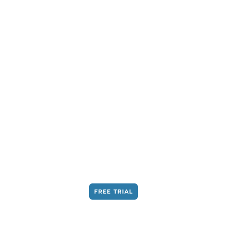
MOSTRA LIVE STREAMING, CAMPAGNE
PUBBLICITARIE E DIREZIONA IL
PUBBLICO ATTRAVERSO L’EVENTO
EVENTI E
INTRATTENIMENT
FREE TRIAL