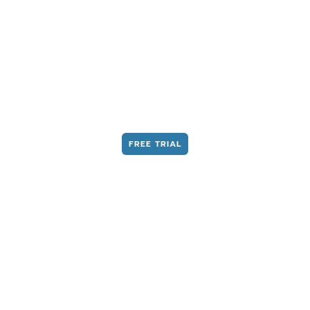
COMUNICA CON I DIPENDENTI E
ORGANIZZA GLI SPAZI IN POCHI CLIC
UFFICI
FREE TRIAL