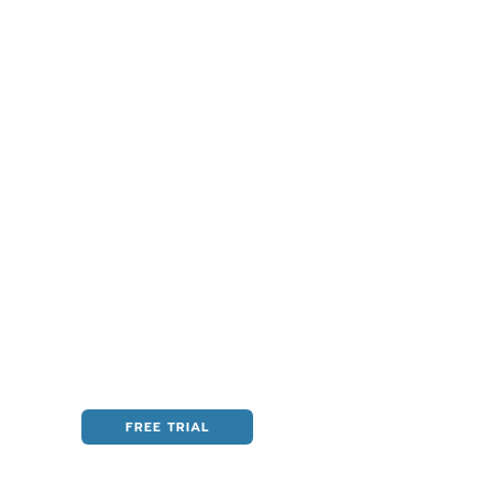
ENDENTI INFORMAZIONI ESSENZIALI E
 E ASSICURAZI
FREE TRIAL