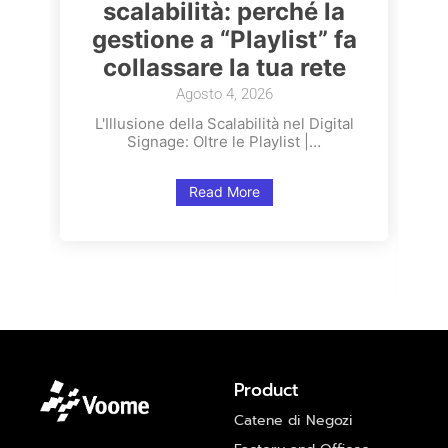
scalabilità: perché la
gestione a “Playlist” fa
p
collassare la tua rete
Agosto 4, 2026
u
L'Illusione della Scalabilità nel Digital
Signage: Oltre le Playlist |…
Read More
Product
Catene di Negozi